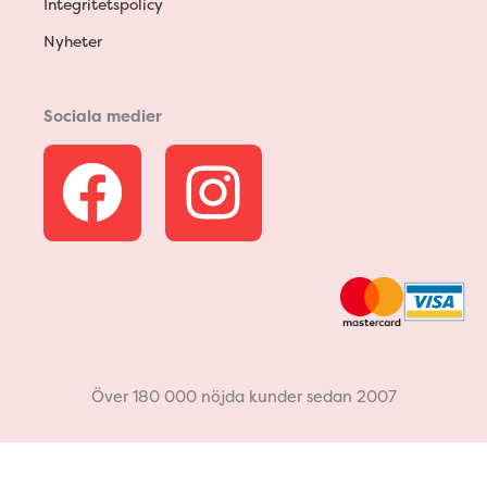
Integritetspolicy
Nyheter
Sociala medier
F
I
a
n
c
s
e
t
b
a
Över 180 000 nöjda kunder sedan 2007
o
g