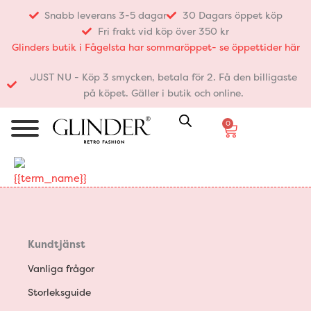
Hoppa
Snabb leverans 3-5 dagar
30 Dagars öppet köp
till
Fri frakt vid köp över 350 kr
innehåll
Glinders butik i Fågelsta har sommaröppet- se öppettider här
JUST NU - Köp 3 smycken, betala för 2. Få den billigaste
på köpet. Gäller i butik och online.
0
Varukorg
{{term_name}}
Kundtjänst
Vanliga frågor
Storleksguide