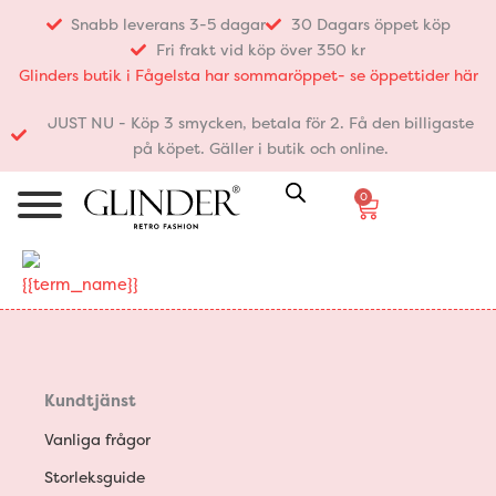
Hoppa
Snabb leverans 3-5 dagar
30 Dagars öppet köp
till
Fri frakt vid köp över 350 kr
innehåll
Glinders butik i Fågelsta har sommaröppet- se öppettider här
JUST NU - Köp 3 smycken, betala för 2. Få den billigaste
på köpet. Gäller i butik och online.
0
Varukorg
{{term_name}}
Kundtjänst
Vanliga frågor
Storleksguide