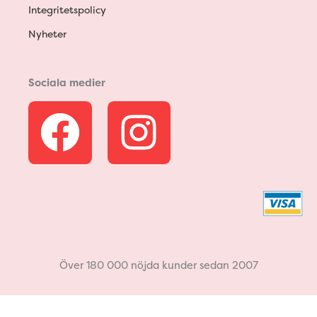
Integritetspolicy
Nyheter
Sociala medier
F
I
a
n
c
s
e
t
b
a
Över 180 000 nöjda kunder sedan 2007
o
g