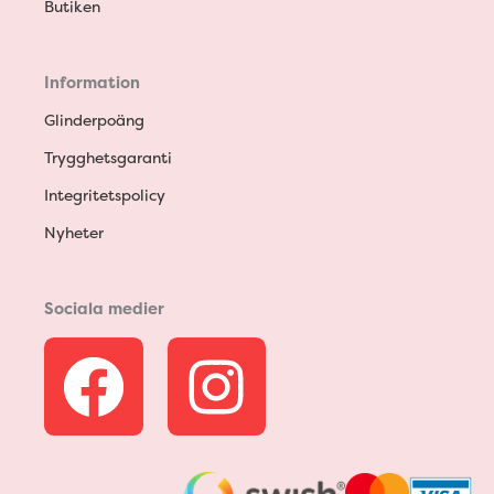
Butiken
Information
Glinderpoäng
Trygghetsgaranti
Integritetspolicy
Nyheter
Sociala medier
F
I
a
n
c
s