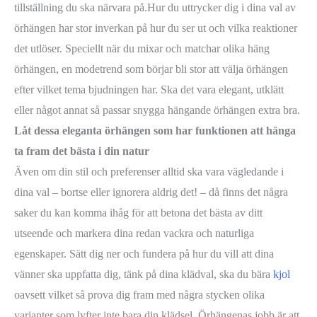
tillställning du ska närvara på.Hur du uttrycker dig i dina val av
örhängen har stor inverkan på hur du ser ut och vilka reaktioner
det utlöser. Speciellt när du mixar och matchar olika häng
örhängen, en modetrend som börjar bli stor att välja örhängen
efter vilket tema bjudningen har. Ska det vara elegant, utklätt
eller något annat så passar snygga hängande örhängen extra bra.
Låt dessa eleganta örhängen som har funktionen att hänga
ta fram det bästa i din natur
Även om din stil och preferenser alltid ska vara vägledande i
dina val – bortse eller ignorera aldrig det! – då finns det några
saker du kan komma ihåg för att betona det bästa av ditt
utseende och markera dina redan vackra och naturliga
egenskaper. Sätt dig ner och fundera på hur du vill att dina
vänner ska uppfatta dig, tänk på dina klädval, ska du bära
kjol
oavsett vilket så prova dig fram med några stycken olika
varianter som lyfter inte bara din klädsel, Örhängenas jobb är att