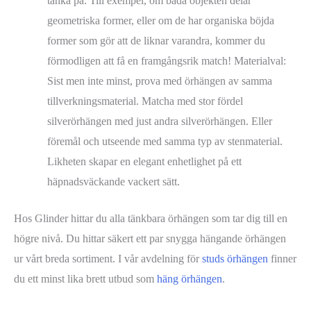
tänka på. Till exempel, om båda objekten delar
geometriska former, eller om de har organiska böjda
former som gör att de liknar varandra, kommer du
förmodligen att få en framgångsrik match! Materialval:
Sist men inte minst, prova med örhängen av samma
tillverkningsmaterial. Matcha med stor fördel
silverörhängen med just andra silverörhängen. Eller
föremål och utseende med samma typ av stenmaterial.
Likheten skapar en elegant enhetlighet på ett
häpnadsväckande vackert sätt.
Hos Glinder hittar du alla tänkbara örhängen som tar dig till en
högre nivå. Du hittar säkert ett par snygga hängande örhängen
ur vårt breda sortiment. I vår avdelning för
studs örhängen
finner
du ett minst lika brett utbud som
häng örhängen
.