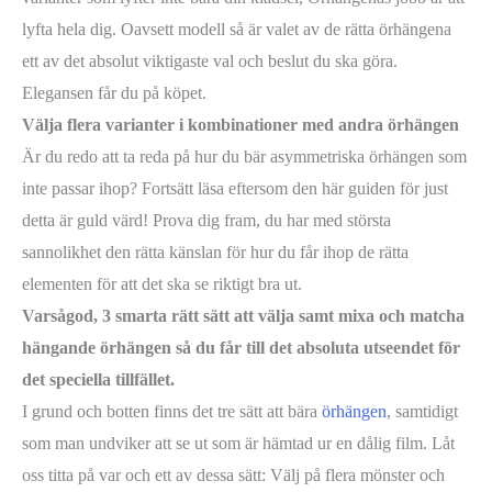
lyfta hela dig. Oavsett modell så är valet av de rätta örhängena
ett av det absolut viktigaste val och beslut du ska göra.
Elegansen får du på köpet.
Välja flera varianter i kombinationer med andra örhängen
Är du redo att ta reda på hur du bär asymmetriska örhängen som
inte passar ihop? Fortsätt läsa eftersom den här guiden för just
detta är guld värd! Prova dig fram, du har med största
sannolikhet den rätta känslan för hur du får ihop de rätta
elementen för att det ska se riktigt bra ut.
Varsågod, 3 smarta rätt sätt att välja samt mixa och matcha
hängande örhängen så du får till det absoluta utseendet för
det speciella tillfället.
I grund och botten finns det tre sätt att bära
örhängen
, samtidigt
som man undviker att se ut som är hämtad ur en dålig film. Låt
oss titta på var och ett av dessa sätt: Välj på flera mönster och