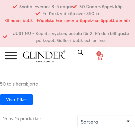
Hoppa
Snabb leverans 3-5 dagar
30 Dagars öppet köp
till
Fri frakt vid köp över 350 kr
innehåll
Glinders butik i Fågelsta har sommaröppet- se öppettider här
JUST NU - Köp 3 smycken, betala för 2. Få den billigaste
på köpet. Gäller i butik och online.
0
Varukorg
50 tals herrskjorta
Visa filter
15 av 15 produkter