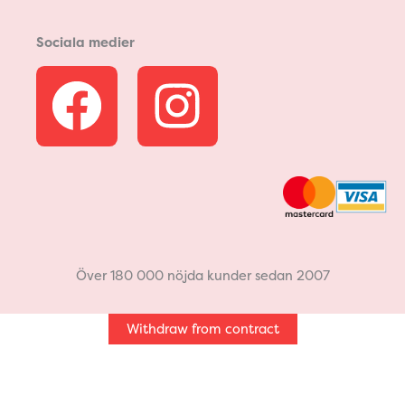
Sociala medier
F
I
a
n
c
s
e
t
b
a
Över 180 000 nöjda kunder sedan 2007
o
g
Withdraw from contract
o
r