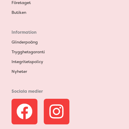
Företaget
Butiken
Information
Glinderpoäng
Trygghetsgaranti
Integritetspolicy
Nyheter
Sociala medier
F
I
a
n