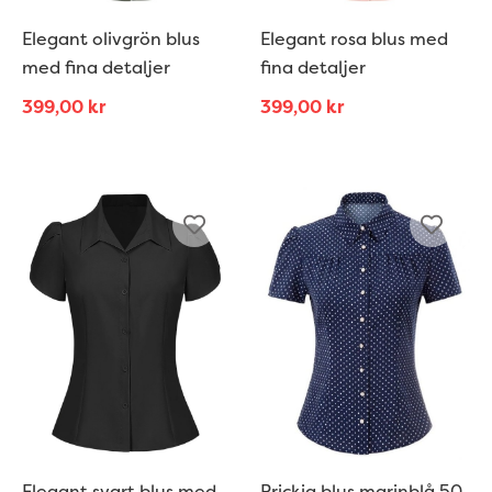
Elegant olivgrön blus
Elegant rosa blus med
med fina detaljer
fina detaljer
399,00
kr
399,00
kr
Elegant svart blus med
Prickig blus marinblå 50