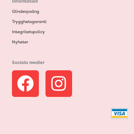
Information
Glinderpoäng
Trygghetsgaranti
Integritetspolicy
Nyheter
Sociala medier
F
I
a
n
c
s
e
t