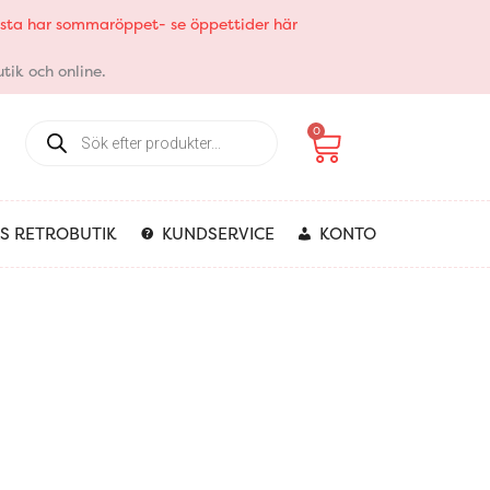
elsta har sommaröppet- se öppettider här
tik och online.
Products
Varukorg
0
search
S RETROBUTIK
KUNDSERVICE
KONTO