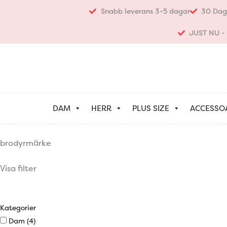
Hoppa
Snabb leverans 3-5 dagar
30 Dag
till
innehåll
JUST NU - K
DAM
HERR
PLUS SIZE
ACCESSO
brodyrmärke
Visa filter
Kategorier
Dam
(4)