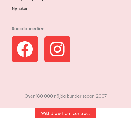
Nyheter
Sociala medier
F
I
a
n
c
s
e
t
Över 180 000 nöjda kunder sedan 2007
b
a
Withdraw from contract
o
g