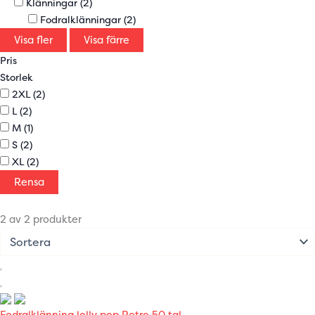
Klänningar
(2)
Fodralklänningar
(2)
Visa fler
Visa färre
Pris
Storlek
2XL
(2)
L
(2)
M
(1)
S
(2)
XL
(2)
Rensa
2 av 2 produkter
Fodralklänning lolly pop Retro 50 tal