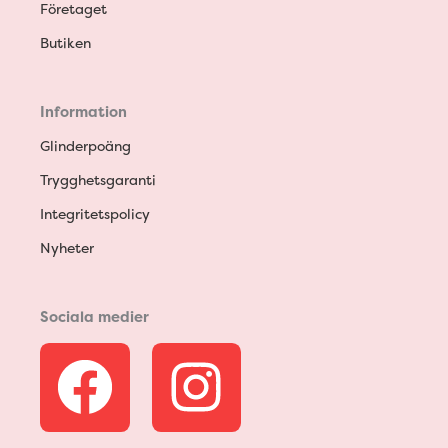
Företaget
Butiken
Information
Glinderpoäng
Trygghetsgaranti
Integritetspolicy
Nyheter
Sociala medier
F
I
a
n