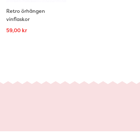
Retro örhängen
vinflaskor
59,00
kr