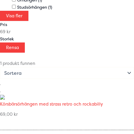
Studsörhängen
(1)
Visa fler
Pris
69 kr
Storlek
Rensa
1 produkt funnen
Körsbärsörhängen med strass retro och rockabilly
69,00
kr