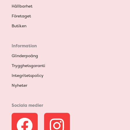
Hållbarhet
Företaget
Butiken
Information
Glinderpoäng
Trygghetsgaranti
Integritetspolicy
Nyheter
Sociala medier
F
I