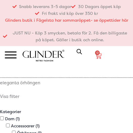
Hoppa
Snabb leverans 3-5 dagar
30 Dagars öppet köp
till
Fri frakt vid köp över 350 kr
innehåll
Glinders butik i Fågelsta har sommaröppet- se öppettider här
JUST NU - Köp 3 smycken, betala för 2. Få den billigaste
på köpet. Gäller i butik och online.
0
Varukorg
eleganta örhängen
Visa filter
Kategorier
Dam
(1)
Accessoarer
(1)
Örhängen
(1)