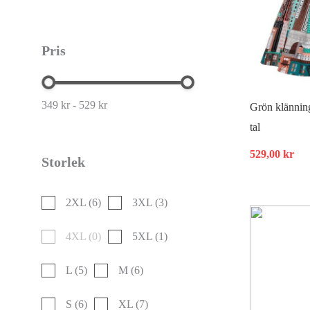
Pris
349 kr - 529 kr
Grön klännin
tal
529,00
kr
Storlek
2XL
(6)
3XL
(3)
4XL
(0)
5XL
(1)
L
(5)
M
(6)
S
(6)
XL
(7)