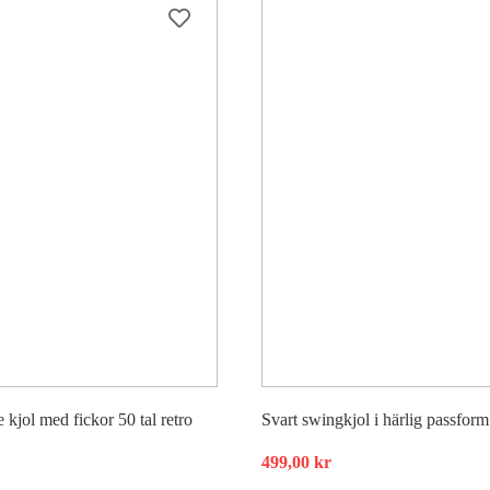
e kjol med fickor 50 tal retro
Svart swingkjol i härlig passform
499,00
kr