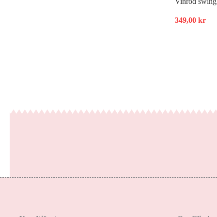
Vinröd swingk
349,00
kr