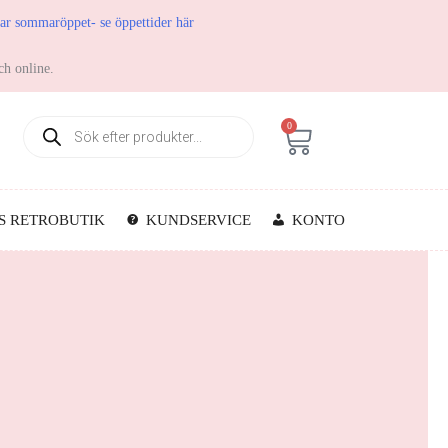
har sommaröppet- se öppettider här
ch online.
0
S RETROBUTIK
KUNDSERVICE
KONTO