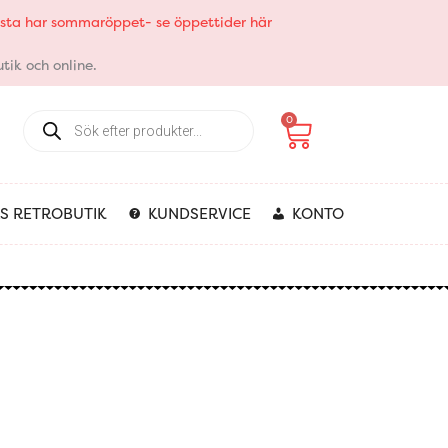
elsta har sommaröppet- se öppettider här
tik och online.
Products
Varukorg
0
search
S RETROBUTIK
KUNDSERVICE
KONTO