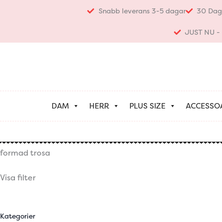
Hoppa
Snabb leverans 3-5 dagar
30 Dag
till
innehåll
JUST NU - K
DAM
HERR
PLUS SIZE
ACCESSO
formad trosa
Visa filter
Kategorier