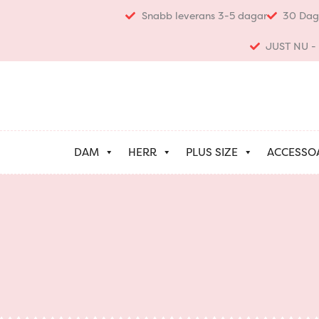
Hoppa
Snabb leverans 3-5 dagar
30 Dag
till
innehåll
JUST NU - K
DAM
HERR
PLUS SIZE
ACCESSO