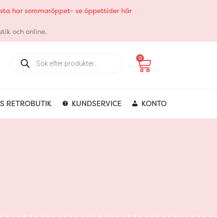
elsta har sommaröppet- se öppettider här
tik och online.
Products
Varukorg
0
search
S RETROBUTIK
KUNDSERVICE
KONTO