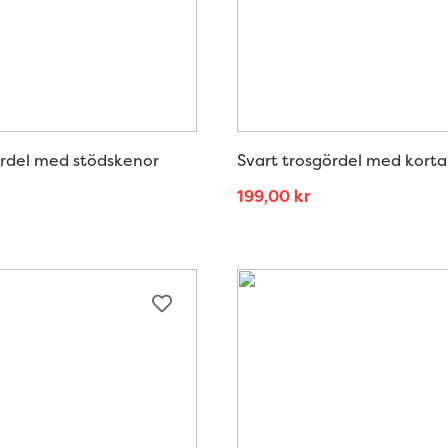
ördel med stödskenor
Svart trosgördel med kort
199,00
kr