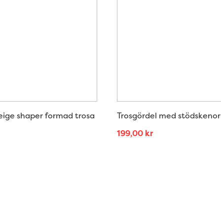
eige shaper formad trosa
Trosgördel med stödskenor
199,00
kr