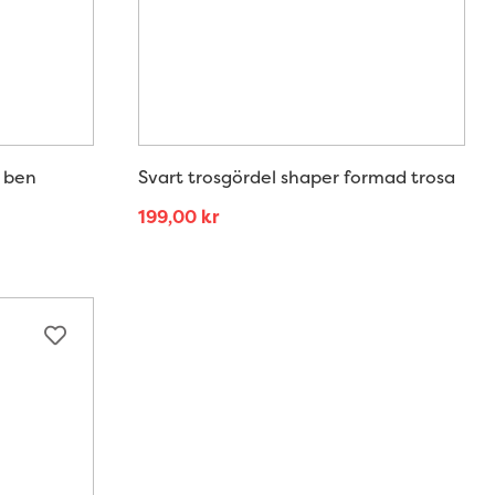
a ben
Svart trosgördel shaper formad trosa
199,00
kr