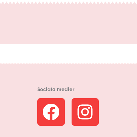
Sociala medier
F
I
a
n