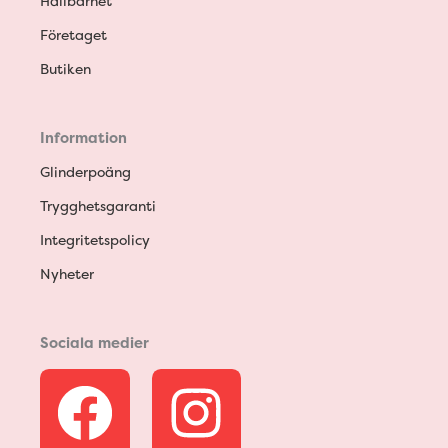
Hållbarhet
Företaget
Butiken
Information
Glinderpoäng
Trygghetsgaranti
Integritetspolicy
Nyheter
Sociala medier
F
I
a
n