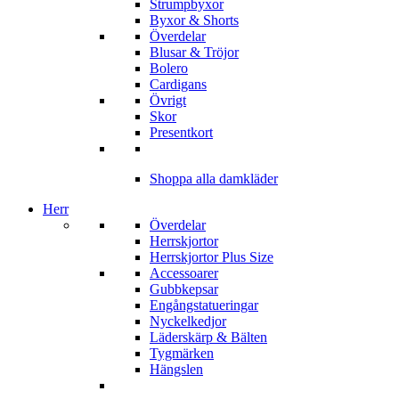
Strumpbyxor
Byxor & Shorts
Överdelar
Blusar & Tröjor
Bolero
Cardigans
Övrigt
Skor
Presentkort
Shoppa alla damkläder
Herr
Överdelar
Herrskjortor
Herrskjortor Plus Size
Accessoarer
Gubbkepsar
Engångstatueringar
Nyckelkedjor
Läderskärp & Bälten
Tygmärken
Hängslen