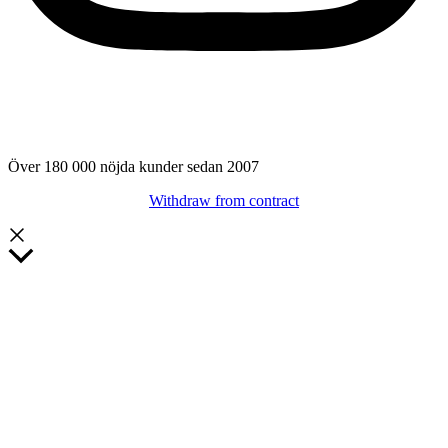
Över 180 000 nöjda kunder sedan 2007
Withdraw from contract
Rulla
till
toppen