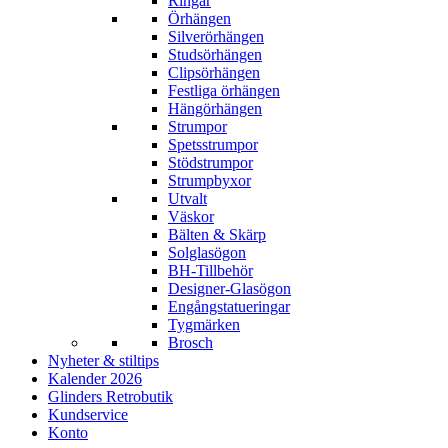
Ringar
Örhängen
Silverörhängen
Studsörhängen
Clipsörhängen
Festliga örhängen
Hängörhängen
Strumpor
Spetsstrumpor
Stödstrumpor
Strumpbyxor
Utvalt
Väskor
Bälten & Skärp
Solglasögon
BH-Tillbehör
Designer-Glasögon
Engångstatueringar
Tygmärken
Brosch
Nyheter & stiltips
Kalender 2026
Glinders Retrobutik
Kundservice
Konto