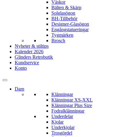
Väskor
Bälten & Skärp
Solglasögon
BH-Tillbehör
Designer-Glasögon
Engångstatueringar
Tygmärken
Brosch
Nyheter & stiltips
Kalender 2026
Glinders Retrobutik
Kundservice
Konto
Dam
Klänningar
Klänningar XS-XXL
Klänningar Plus Size
Fodralklänningar
Underdelar
Kjolar
Underkjolar
Trosgördel