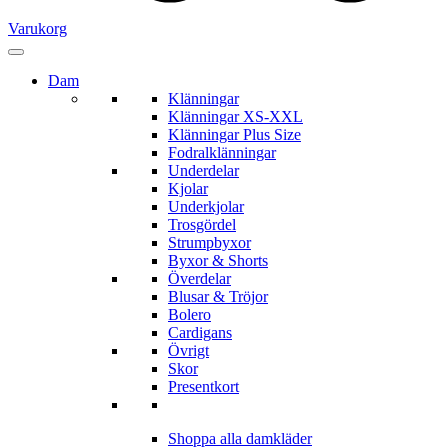
Varukorg
Dam
Klänningar
Klänningar XS-XXL
Klänningar Plus Size
Fodralklänningar
Underdelar
Kjolar
Underkjolar
Trosgördel
Strumpbyxor
Byxor & Shorts
Överdelar
Blusar & Tröjor
Bolero
Cardigans
Övrigt
Skor
Presentkort
Shoppa alla damkläder