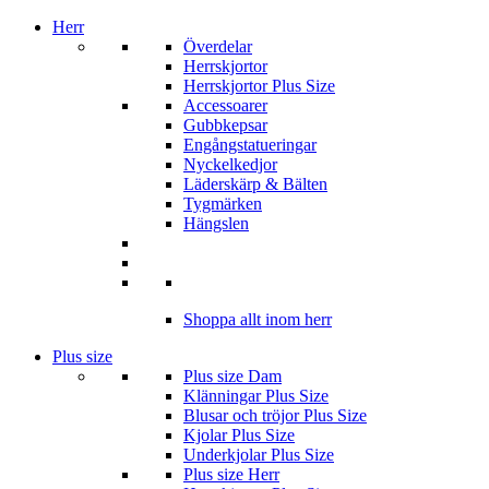
Herr
Överdelar
Herrskjortor
Herrskjortor Plus Size
Accessoarer
Gubbkepsar
Engångstatueringar
Nyckelkedjor
Läderskärp & Bälten
Tygmärken
Hängslen
Shoppa allt inom herr
Plus size
Plus size Dam
Klänningar Plus Size
Blusar och tröjor Plus Size
Kjolar Plus Size
Underkjolar Plus Size
Plus size Herr