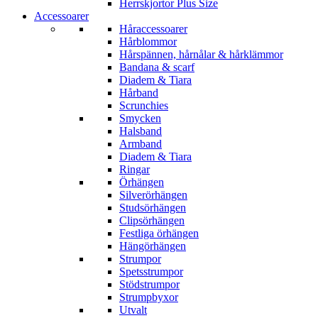
Herrskjortor Plus Size
Accessoarer
Håraccessoarer
Hårblommor
Hårspännen, hårnålar & hårklämmor
Bandana & scarf
Diadem & Tiara
Hårband
Scrunchies
Smycken
Halsband
Armband
Diadem & Tiara
Ringar
Örhängen
Silverörhängen
Studsörhängen
Clipsörhängen
Festliga örhängen
Hängörhängen
Strumpor
Spetsstrumpor
Stödstrumpor
Strumpbyxor
Utvalt