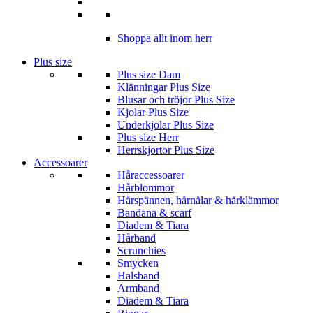
Shoppa allt inom herr
Plus size
Plus size Dam
Klänningar Plus Size
Blusar och tröjor Plus Size
Kjolar Plus Size
Underkjolar Plus Size
Plus size Herr
Herrskjortor Plus Size
Accessoarer
Håraccessoarer
Hårblommor
Hårspännen, hårnålar & hårklämmor
Bandana & scarf
Diadem & Tiara
Hårband
Scrunchies
Smycken
Halsband
Armband
Diadem & Tiara