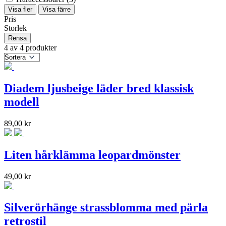
Visa fler
Visa färre
Pris
Storlek
Rensa
4 av 4 produkter
Diadem ljusbeige läder bred klassisk
modell
89,00
kr
Liten hårklämma leopardmönster
49,00
kr
Silverörhänge strassblomma med pärla
retrostil