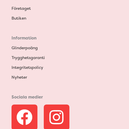
Företaget
Butiken
Information
Glinderpoäng
Trygghetsgaranti
Integritetspolicy
Nyheter
Sociala medier
F
I
a
n