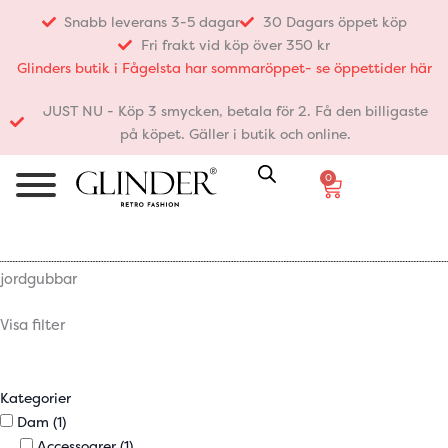
Hoppa
Snabb leverans 3-5 dagar
30 Dagars öppet köp
till
Fri frakt vid köp över 350 kr
innehåll
Glinders butik i Fågelsta har sommaröppet- se öppettider här
JUST NU - Köp 3 smycken, betala för 2. Få den billigaste
på köpet. Gäller i butik och online.
0
Varukorg
jordgubbar
Visa filter
Kategorier
Dam
(1)
Accessoarer
(1)