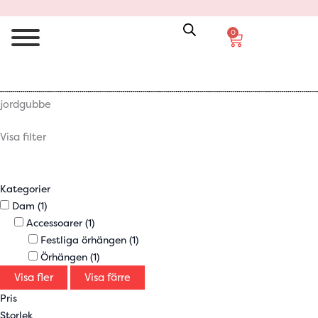
0
Varukorg
jordgubbe
Visa filter
Kategorier
Dam
(1)
Accessoarer
(1)
Festliga örhängen
(1)
Örhängen
(1)
Visa fler
Visa färre
Pris
Storlek