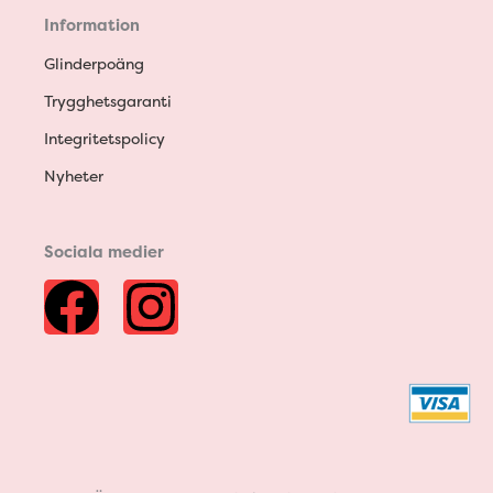
Information
Glinderpoäng
Trygghetsgaranti
Integritetspolicy
Nyheter
Sociala medier
F
I
a
n
c
s
e
t