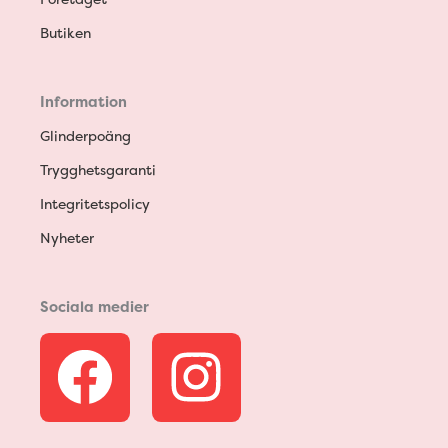
Butiken
Information
Glinderpoäng
Trygghetsgaranti
Integritetspolicy
Nyheter
Sociala medier
F
I
a
n