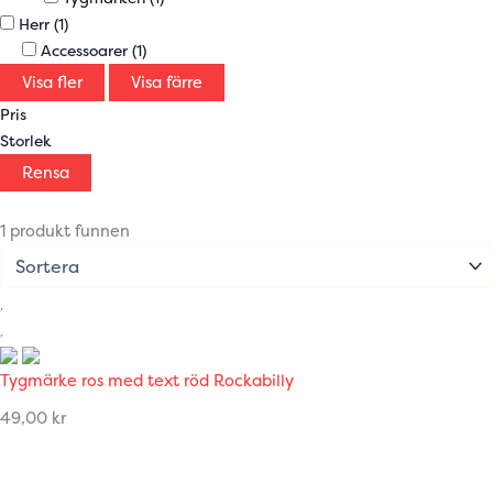
Herr
(1)
Accessoarer
(1)
Visa fler
Visa färre
Pris
Storlek
Rensa
1 produkt funnen
Tygmärke ros med text röd Rockabilly
49,00
kr