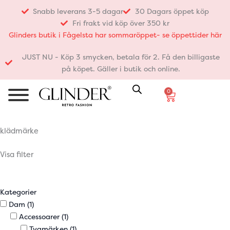
Hoppa
Snabb leverans 3-5 dagar
30 Dagars öppet köp
till
Fri frakt vid köp över 350 kr
innehåll
Glinders butik i Fågelsta har sommaröppet- se öppettider här
JUST NU - Köp 3 smycken, betala för 2. Få den billigaste
på köpet. Gäller i butik och online.
0
Varukorg
klädmärke
Visa filter
Kategorier
Dam
(1)
Accessoarer
(1)
Tygmärken
(1)