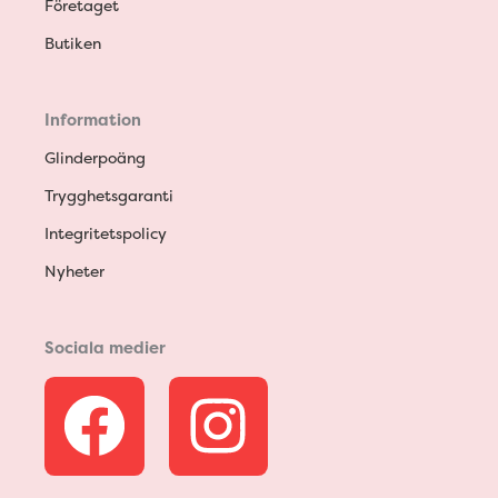
Företaget
Butiken
Information
Glinderpoäng
Trygghetsgaranti
Integritetspolicy
Nyheter
Sociala medier
F
I
a
n