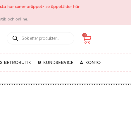
elsta har sommaröppet- se öppettider här
tik och online.
Products
Varukorg
0
search
S RETROBUTIK
KUNDSERVICE
KONTO