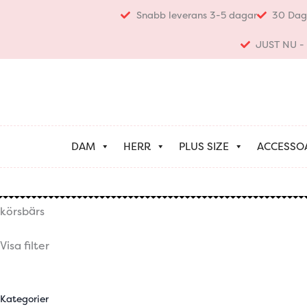
Hoppa
Snabb leverans 3-5 dagar
30 Dag
till
innehåll
JUST NU - K
DAM
HERR
PLUS SIZE
ACCESSO
körsbärs
Visa filter
Kategorier