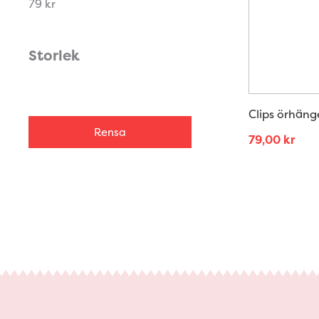
79 kr
Storlek
Clips örhän
Rensa
79,00
kr