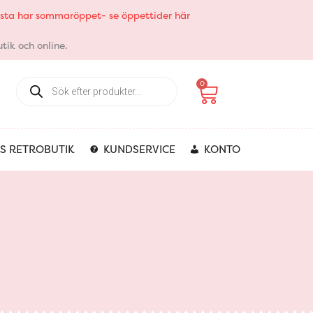
elsta har sommaröppet- se öppettider här
tik och online.
Products
Varukorg
0
search
S RETROBUTIK
KUNDSERVICE
KONTO