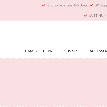
Hoppa
Snabb leverans 3-5 dagar
30 Dag
till
innehåll
JUST NU - K
DAM
HERR
PLUS SIZE
ACCESSO