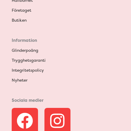
Hållbarhet
Företaget
Butiken
Information
Glinderpoäng
Trygghetsgaranti
Integritetspolicy
Nyheter
Sociala medier
F
I
a
n