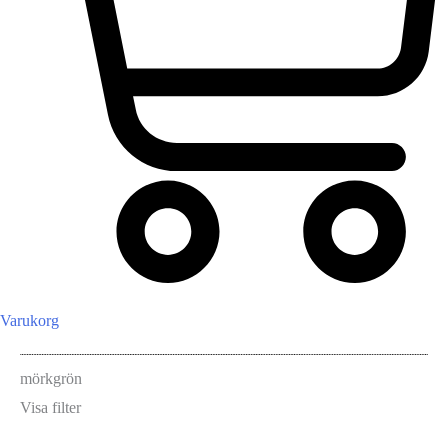
Varukorg
mörkgrön
Visa filter