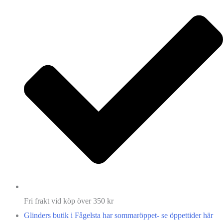
Fri frakt vid köp över 350 kr
Glinders butik i Fågelsta har sommaröppet- se öppettider här