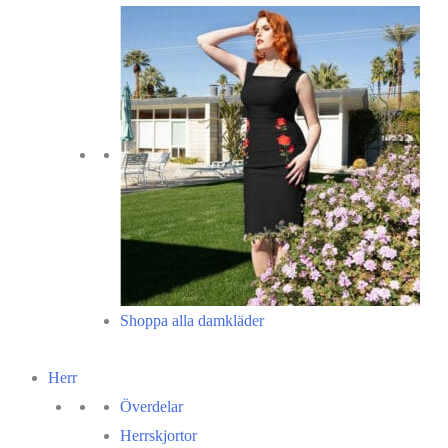
Shoppa alla damkläder
Herr
Överdelar
Herrskjortor