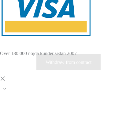
Över 180 000 nöjda kunder sedan 2007
Withdraw from contract
Rulla
till
toppen