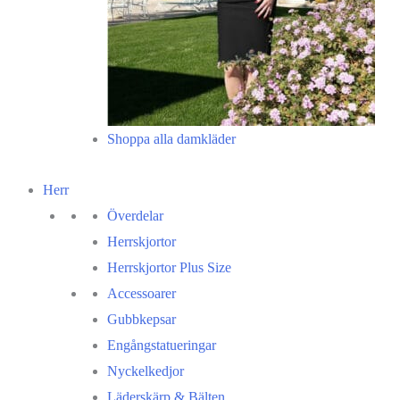
Shoppa alla damkläder
Herr
Överdelar
Herrskjortor
Herrskjortor Plus Size
Accessoarer
Gubbkepsar
Engångstatueringar
Nyckelkedjor
Läderskärp & Bälten