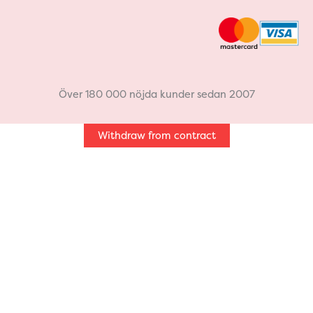
c
s
e
t
b
a
Över 180 000 nöjda kunder sedan 2007
o
g
Withdraw from contract
o
r
k
a
m