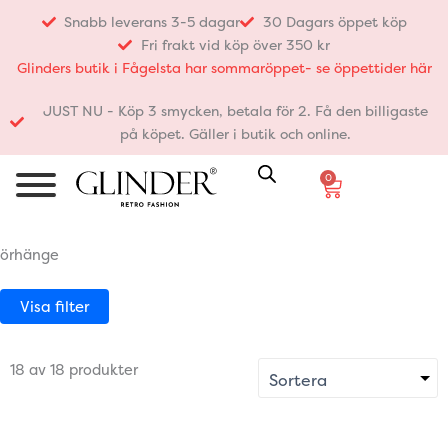
Hoppa
Snabb leverans 3-5 dagar
30 Dagars öppet köp
till
Fri frakt vid köp över 350 kr
innehåll
Glinders butik i Fågelsta har sommaröppet- se öppettider här
JUST NU - Köp 3 smycken, betala för 2. Få den billigaste
på köpet. Gäller i butik och online.
0
Varukorg
örhänge
Visa filter
18 av 18 produkter