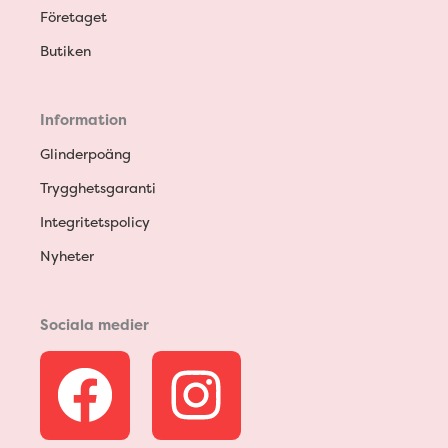
Företaget
Butiken
Information
Glinderpoäng
Trygghetsgaranti
Integritetspolicy
Nyheter
Sociala medier
F
I
a
n