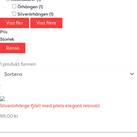
Örhängen
(1)
Silverörhängen
(1)
Visa fler
Visa färre
Pris
Storlek
Rensa
1 produkt funnen
Silverörhänge fjäril med pärla elegant retrostil
99,00
kr