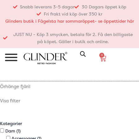
Hoppa
Snabb leverans 3-5 dagar
30 Dagars öppet köp
till
Fri frakt vid köp över 350 kr
innehåll
Glinders butik i Fågelsta har sommaröppet- se öppettider här
JUST NU - Köp 3 smycken, betala för 2. Få den billigaste
på köpet. Gäller i butik och online.
0
Varukorg
Örhänge fjäril
Visa filter
Kategorier
Dam
(1)
Accessoarer
(1)