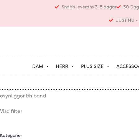
Hoppa
Snabb leverans 3-5 dagar
30 Dag
till
innehåll
JUST NU - K
DAM
HERR
PLUS SIZE
ACCESSO
osynliggör bh band
Visa filter
Kategorier