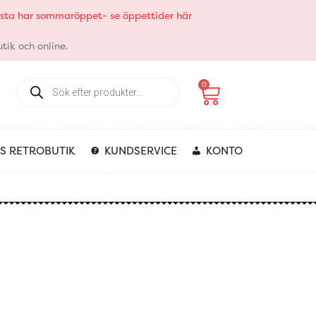
elsta har sommaröppet- se öppettider här
tik och online.
Products
Varukorg
0
search
S RETROBUTIK
KUNDSERVICE
KONTO