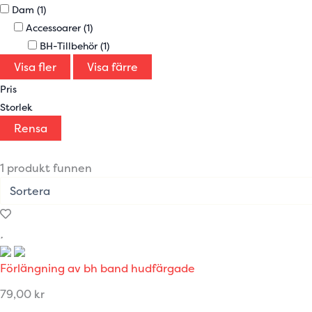
Dam
(1)
Accessoarer
(1)
BH-Tillbehör
(1)
Visa fler
Visa färre
Pris
Storlek
Rensa
1 produkt funnen
Förlängning av bh band hudfärgade
79,00
kr