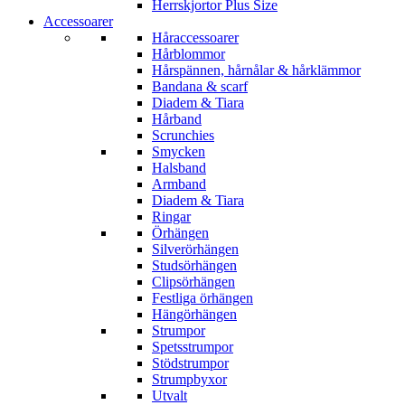
Herrskjortor Plus Size
Accessoarer
Håraccessoarer
Hårblommor
Hårspännen, hårnålar & hårklämmor
Bandana & scarf
Diadem & Tiara
Hårband
Scrunchies
Smycken
Halsband
Armband
Diadem & Tiara
Ringar
Örhängen
Silverörhängen
Studsörhängen
Clipsörhängen
Festliga örhängen
Hängörhängen
Strumpor
Spetsstrumpor
Stödstrumpor
Strumpbyxor
Utvalt