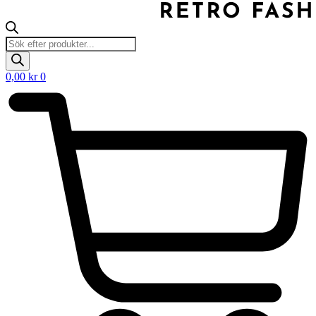
Products
search
0,00
kr
0