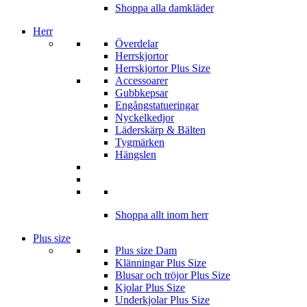
Shoppa alla damkläder
Herr
Överdelar
Herrskjortor
Herrskjortor Plus Size
Accessoarer
Gubbkepsar
Engångstatueringar
Nyckelkedjor
Läderskärp & Bälten
Tygmärken
Hängslen
Shoppa allt inom herr
Plus size
Plus size Dam
Klänningar Plus Size
Blusar och tröjor Plus Size
Kjolar Plus Size
Underkjolar Plus Size