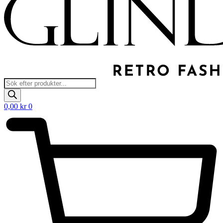
Products
search
0,00
kr
0