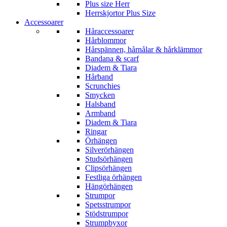
Plus size Herr
Herrskjortor Plus Size
Accessoarer
Håraccessoarer
Hårblommor
Hårspännen, hårnålar & hårklämmor
Bandana & scarf
Diadem & Tiara
Hårband
Scrunchies
Smycken
Halsband
Armband
Diadem & Tiara
Ringar
Örhängen
Silverörhängen
Studsörhängen
Clipsörhängen
Festliga örhängen
Hängörhängen
Strumpor
Spetsstrumpor
Stödstrumpor
Strumpbyxor