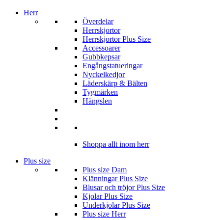
Herr
Överdelar
Herrskjortor
Herrskjortor Plus Size
Accessoarer
Gubbkepsar
Engångstatueringar
Nyckelkedjor
Läderskärp & Bälten
Tygmärken
Hängslen
Shoppa allt inom herr
Plus size
Plus size Dam
Klänningar Plus Size
Blusar och tröjor Plus Size
Kjolar Plus Size
Underkjolar Plus Size
Plus size Herr