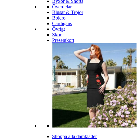
Byxor & Shorts
Överdelar
Blusar & Tröjor
Bolero
Cardigans
Övrigt
Skor
Presentkort
Shoppa alla damkläder