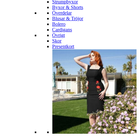
Strumpbyxor
Byxor & Shorts
Överdelar
Blusar & Tröjor
Bolero
Cardigans
Övrigt
Skor
Presentkort