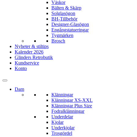
Väskor
Bälten & Skärp
Solglasögon
BH-Tillbehör
Designer-Glasögon
Engångstatueringar
Tygmärken
Brosch
Nyheter & stiltips
Kalender 2026
Glinders Retrobutik
Kundservice
Konto
Dam
Klänningar
Klänningar XS-XXL
Klänningar Plus Size
Fodralklänningar
Underdelar
Kjolar
Underkjolar
Trosgördel