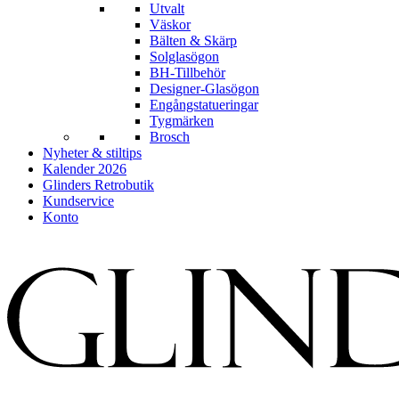
Utvalt
Väskor
Bälten & Skärp
Solglasögon
BH-Tillbehör
Designer-Glasögon
Engångstatueringar
Tygmärken
Brosch
Nyheter & stiltips
Kalender 2026
Glinders Retrobutik
Kundservice
Konto