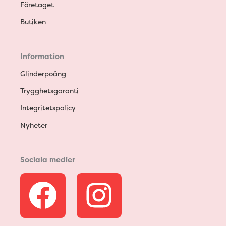
Företaget
Butiken
Information
Glinderpoäng
Trygghetsgaranti
Integritetspolicy
Nyheter
Sociala medier
F
I
a
n