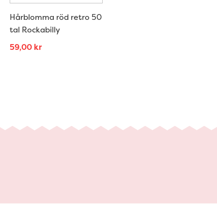
Hårblomma röd retro 50
tal Rockabilly
59,00
kr