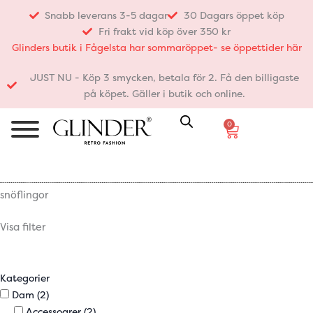
Hoppa
Snabb leverans 3-5 dagar
30 Dagars öppet köp
till
Fri frakt vid köp över 350 kr
innehåll
Glinders butik i Fågelsta har sommaröppet- se öppettider här
JUST NU - Köp 3 smycken, betala för 2. Få den billigaste
på köpet. Gäller i butik och online.
0
Varukorg
snöflingor
Visa filter
Kategorier
Dam
(2)
Accessoarer
(2)