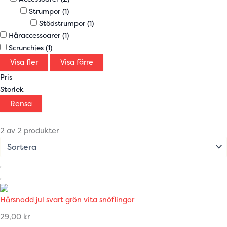
Strumpor
(1)
Stödstrumpor
(1)
Håraccessoarer
(1)
Scrunchies
(1)
Visa fler
Visa färre
Pris
Storlek
Rensa
2 av 2 produkter
Hårsnodd jul svart grön vita snöflingor
29,00
kr