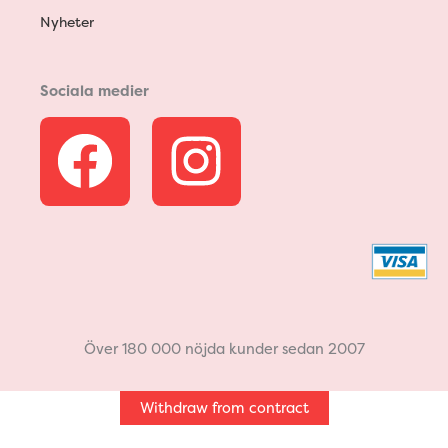
Nyheter
Sociala medier
F
I
a
n
c
s
e
t
b
a
Över 180 000 nöjda kunder sedan 2007
o
g
Withdraw from contract