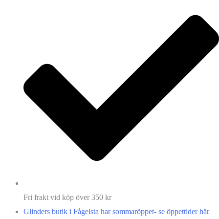
Fri frakt vid köp över 350 kr
Glinders butik i Fågelsta har sommaröppet- se öppettider här