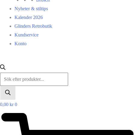
Nyheter & stiltips
Kalender 2026
Glinders Retrobutik
Kundservice
Konto
Products
search
0,00
kr
0