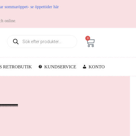
har sommaröppet- se öppettider här
ch online.
0
S RETROBUTIK
KUNDSERVICE
KONTO