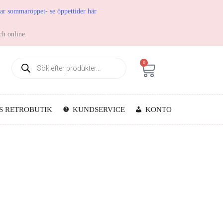
har sommaröppet- se öppettider här
ch online.
0
S RETROBUTIK
KUNDSERVICE
KONTO