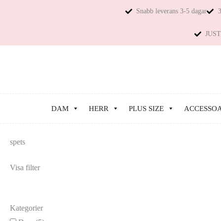
Snabb leverans 3-5 dagar
3
JUST 
DAM
HERR
PLUS SIZE
ACCESSO
spets
Visa filter
Kategorier