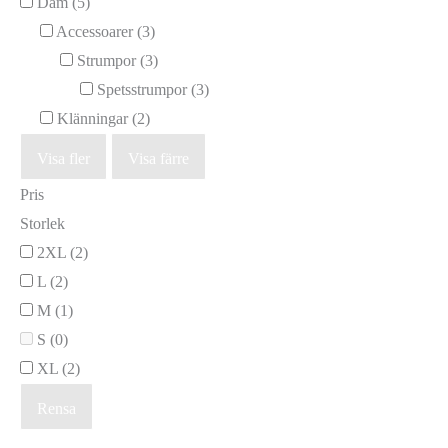
Dam
(5)
Accessoarer
(3)
Strumpor
(3)
Spetsstrumpor
(3)
Klänningar
(2)
Visa fler
Visa färre
Pris
Storlek
2XL
(2)
L
(2)
M
(1)
S
(0)
XL
(2)
Rensa