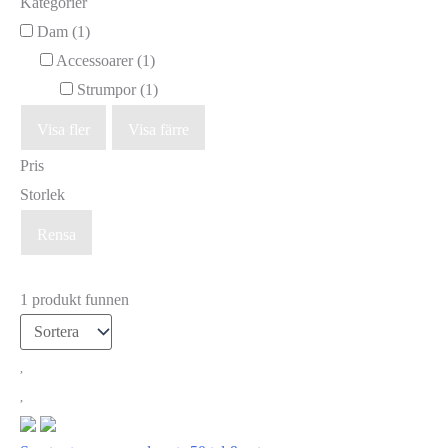
Kategorier
Dam
(1)
Accessoarer
(1)
Strumpor
(1)
Visa fler
Visa färre
Pris
Storlek
Rensa
1 produkt funnen