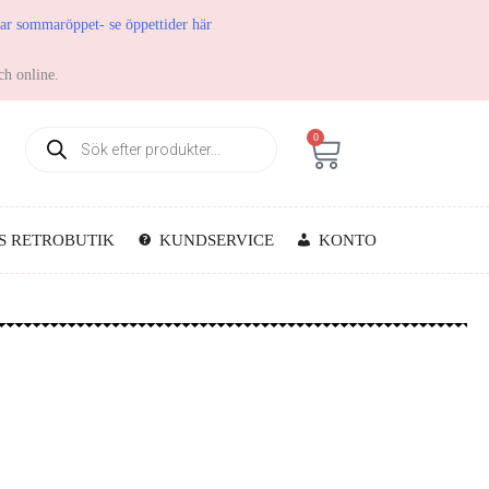
har sommaröppet- se öppettider här
ch online.
0
S RETROBUTIK
KUNDSERVICE
KONTO