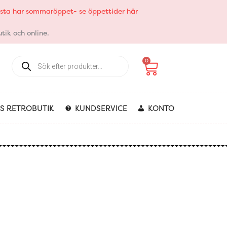
elsta har sommaröppet- se öppettider här
tik och online.
Products
Varukorg
0
search
S RETROBUTIK
KUNDSERVICE
KONTO