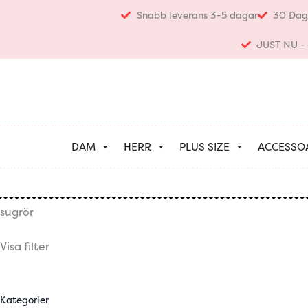
Hoppa
Snabb leverans 3-5 dagar
30 Dag
till
innehåll
JUST NU - K
DAM
HERR
PLUS SIZE
ACCESSO
sugrör
Visa filter
Kategorier