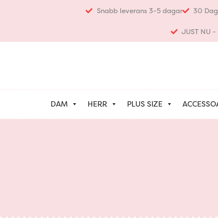
Hoppa
Snabb leverans 3-5 dagar
30 Dag
till
innehåll
JUST NU - K
DAM
HERR
PLUS SIZE
ACCESSO