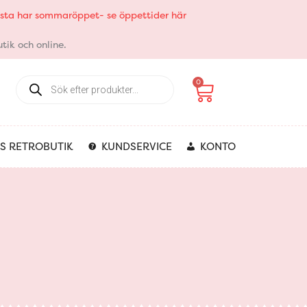
elsta har sommaröppet- se öppettider här
tik och online.
Products
Varukorg
0
search
S RETROBUTIK
KUNDSERVICE
KONTO