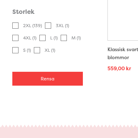
Storlek
2XL
(139)
3XL
(1)
4XL
(1)
L
(1)
M
(1)
Klassisk sva
S
(1)
XL
(1)
blommor
559,00
kr
Rensa