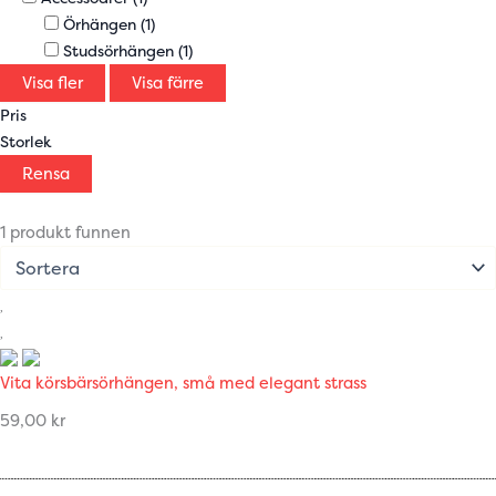
Örhängen
(1)
Studsörhängen
(1)
Visa fler
Visa färre
Pris
Storlek
Rensa
1 produkt funnen
Vita körsbärsörhängen, små med elegant strass
59,00
kr