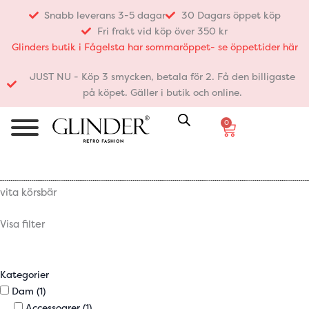
Hoppa
Snabb leverans 3-5 dagar
30 Dagars öppet köp
till
Fri frakt vid köp över 350 kr
innehåll
Glinders butik i Fågelsta har sommaröppet- se öppettider här
JUST NU - Köp 3 smycken, betala för 2. Få den billigaste
på köpet. Gäller i butik och online.
0
Varukorg
vita körsbär
Visa filter
Kategorier
Dam
(1)
Accessoarer
(1)