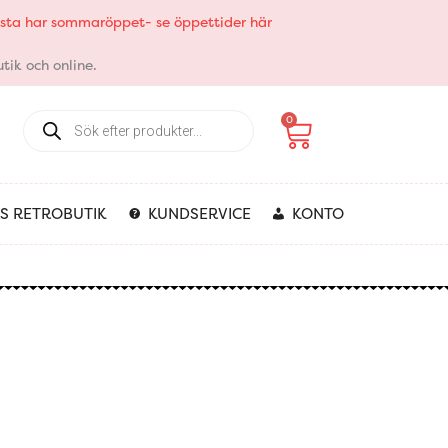
elsta har sommaröppet- se öppettider här
tik och online.
Products
Varukorg
0
search
S RETROBUTIK
KUNDSERVICE
KONTO