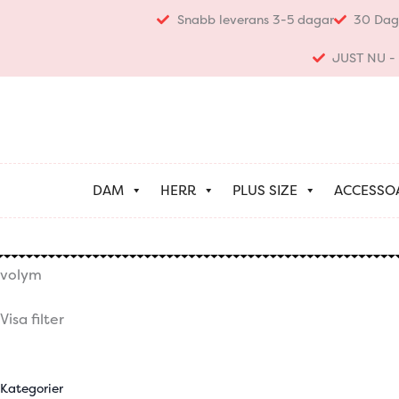
Hoppa
Snabb leverans 3-5 dagar
30 Dag
till
innehåll
JUST NU - K
DAM
HERR
PLUS SIZE
ACCESSO
volym
Visa filter
Kategorier