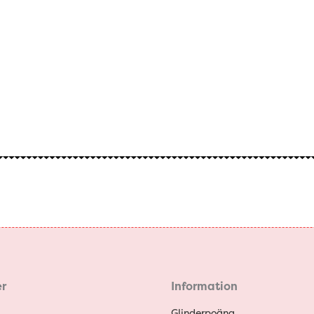
r
Information
Glinderpoäng