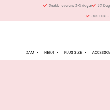
Hoppa
Snabb leverans 3-5 dagar
30 Dag
till
innehåll
JUST NU - K
DAM
HERR
PLUS SIZE
ACCESSO