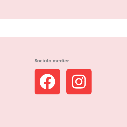
Sociala medier
F
I
a
n
c
s
e
t