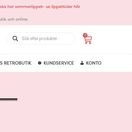
elsta har sommaröppet- se öppettider här
tik och online.
Products
Varukorg
0
search
S RETROBUTIK
KUNDSERVICE
KONTO