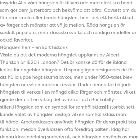
insydda.Alla våra hängslen är tillverkade med elastiska band
som gör dem justerbara och bekväma att bära. Oavsett om du
föredrar smala eller breda hängslen, finns det ett brett utbud
av färger och mönster att välja mellan. Röda hängslen är
särskilt populära, men klassiska svarta och randiga modeller är
också favoriter.
Hängslen herr – en kort historik
Visste du att det moderna hängslet uppfanns av Albert
Thurston år 1820 i London? Det är kanske därför de ibland
kallas för engelska hängslen. Ursprungligen designades de för
att hålla uppe högt skurna byxor, men under 1950-talet blev
hängslen också en modeaccessoar. Under denna tid började
hängslen tillverkas i en mängd olika färger och mönster, vilket
gjorde dem till en viktig del av retro- och Rockabilly-
stilen.Hängslen som en symbol för samhällsklassHistoriskt sett
kunde valet av hängslen avslöja vilken samhällsklass man
tillhörde. Arbetarklassen använde hängslen för deras praktiska
funktion, medan överklassen ofta föredrog bälten. Idag har
denna klassindelning suddats ut, och hängslen används av män