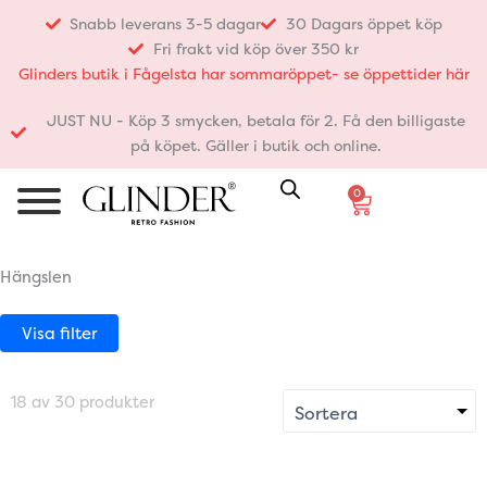
Hoppa
Snabb leverans 3-5 dagar
30 Dagars öppet köp
till
Fri frakt vid köp över 350 kr
innehåll
Glinders butik i Fågelsta har sommaröppet- se öppettider här
JUST NU - Köp 3 smycken, betala för 2. Få den billigaste
på köpet. Gäller i butik och online.
0
Varukorg
Hängslen
Visa filter
18 av 30 produkter