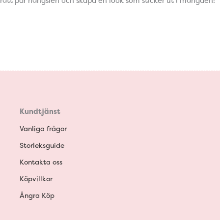
rätt par hängslen och skapa en look som sticker ut i mängden!
Kundtjänst
Vanliga frågor
Storleksguide
Kontakta oss
Köpvillkor
Ångra Köp