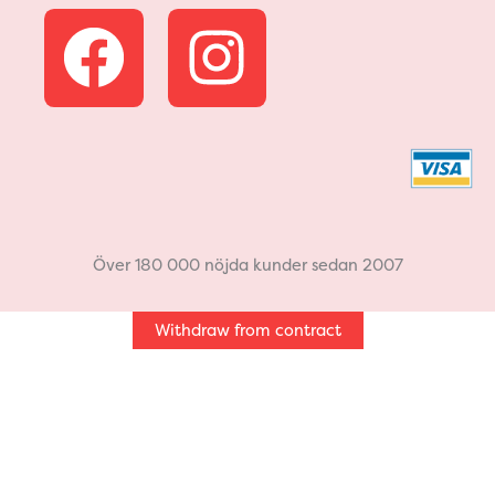
F
I
a
n
c
s
e
t
b
a
Över 180 000 nöjda kunder sedan 2007
o
g
Withdraw from contract
o
r
k
a