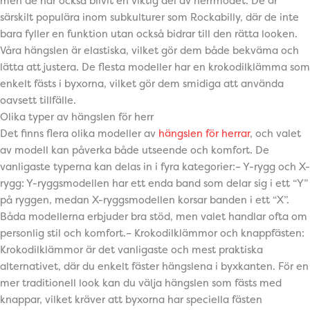
men de har också blivit en viktig del av herrmodet. De är
särskilt populära inom subkulturer som Rockabilly, där de inte
bara fyller en funktion utan också bidrar till den rätta looken.
Våra hängslen är elastiska, vilket gör dem både bekväma och
lätta att justera. De flesta modeller har en krokodilklämma som
enkelt fästs i byxorna, vilket gör dem smidiga att använda
oavsett tillfälle.
Olika typer av hängslen för herr
Det finns flera olika modeller av
hängslen för herrar
, och valet
av modell kan påverka både utseende och komfort. De
vanligaste typerna kan delas in i fyra kategorier:– Y-rygg och X-
rygg: Y-ryggsmodellen har ett enda band som delar sig i ett “Y”
på ryggen, medan X-ryggsmodellen korsar banden i ett “X”.
Båda modellerna erbjuder bra stöd, men valet handlar ofta om
personlig stil och komfort.– Krokodilklämmor och knappfästen:
Krokodilklämmor är det vanligaste och mest praktiska
alternativet, där du enkelt fäster hängslena i byxkanten. För en
mer traditionell look kan du välja hängslen som fästs med
knappar, vilket kräver att byxorna har speciella fästen