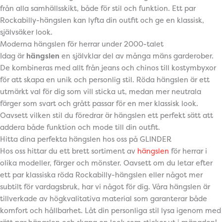
från alla samhällsskikt, både för stil och funktion. Ett par
Rockabilly-hängslen kan lyfta din outfit och ge en klassisk,
självsäker look.
Moderna hängslen för herrar under 2000-talet
Idag är
hängslen
en självklar del av många mäns garderober.
De kombineras med allt från jeans och chinos till kostymbyxor
för att skapa en unik och personlig stil. Röda hängslen är ett
utmärkt val för dig som vill sticka ut, medan mer neutrala
färger som svart och grått passar för en mer klassisk look.
Oavsett vilken stil du föredrar är hängslen ett perfekt sätt att
addera både funktion och mode till din outfit.
Hitta dina perfekta hängslen hos oss på GLINDER
Hos oss hittar du ett brett sortiment av
hängslen
för herrar i
olika modeller, färger och mönster. Oavsett om du letar efter
ett par klassiska röda Rockabilly-hängslen eller något mer
subtilt för vardagsbruk, har vi något för dig. Våra hängslen är
tillverkade av högkvalitativa material som garanterar både
komfort och hållbarhet. Låt din personliga stil lysa igenom med