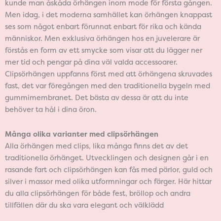
kunde man åskåda örhängen inom mode för första gången.
Men idag, i det moderna samhället kan örhängen knappast
ses som något enbart förunnat enbart för rika och kända
människor. Men exklusiva örhängen hos en juvelerare är
förstås en form av ett smycke som visar att du lägger ner
mer tid och pengar på dina väl valda accessoarer.
Clipsörhängen uppfanns först med att örhängena skruvades
fast, det var föregången med den traditionella bygeln med
gummimembranet. Det bästa av dessa är att du inte
behöver ta hål i dina öron.
Många olika varianter med clipsörhängen
Alla örhängen med clips, lika många finns det av det
traditionella örhänget. Utvecklingen och designen går i en
rasande fart och clipsörhängen kan fås med pärlor, guld och
silver i massor med olika utformningar och färger. Här hittar
du alla clipsörhängen för både fest, bröllop och andra
tillfällen där du ska vara elegant och välklädd