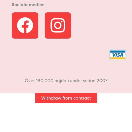
Sociala medier
F
I
a
n
c
s
e
t
b
a
Över 180 000 nöjda kunder sedan 2007
o
g
Withdraw from contract
o
r