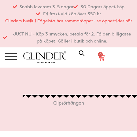
Hoppa
Snabb leverans 3-5 dagar
30 Dagars öppet köp
till
Fri frakt vid köp över 350 kr
innehåll
Glinders butik i Fågelsta har sommaröppet- se öppettider här
JUST NU - Köp 3 smycken, betala för 2. Få den billigaste
på köpet. Gäller i butik och online.
0
Varukorg
Clipsörhängen