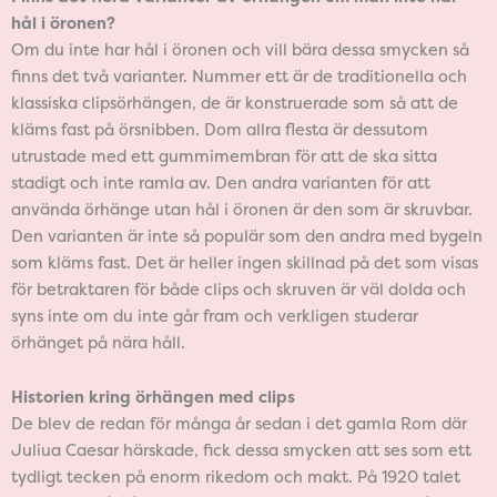
hål i öronen?
Om du inte har hål i öronen och vill bära dessa smycken så
finns det två varianter. Nummer ett är de traditionella och
klassiska clipsörhängen, de är konstruerade som så att de
kläms fast på örsnibben. Dom allra flesta är dessutom
utrustade med ett gummimembran för att de ska sitta
stadigt och inte ramla av. Den andra varianten för att
använda örhänge utan hål i öronen är den som är skruvbar.
Den varianten är inte så populär som den andra med bygeln
som kläms fast. Det är heller ingen skillnad på det som visas
för betraktaren för både clips och skruven är väl dolda och
syns inte om du inte går fram och verkligen studerar
örhänget på nära håll.
Historien kring örhängen med clips
De blev de redan för många år sedan i det gamla Rom där
Juliua Caesar härskade, fick dessa smycken att ses som ett
tydligt tecken på enorm rikedom och makt. På 1920 talet