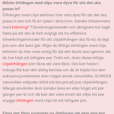
Måste örhängen med clips vara dyra för att det ska
passa in?
Örhängen med clips behöver inte vara dyra för att det ska
passa in bra och få sin lyster i dina öron. Kanske tillsammans
med
klänning
? Tillverkningsmetoder och designers har tagit
fasta på att det är helt möjligt att ha effektiva
tillverkningsmetoder för att clipsörhängen ska få ett så lågt
pris som det bara går. Väljer du Billiga örhängen med clips
behöver du inte vara orolig för att det skulle lysa igenom att
du har köpt ett billigare par. Tvärt om, även dessa billiga
clipsörhängen
kan likna att vara äkta. Det kan heller i
många fall kan det aldrig bevisas om de är köpta hos den
exklusiva juveleraren eller något annat varumärke. GLINDER
varumärke erbjuder alltid ett bra pris på just clipsörhängen.
Många använder dom kanske bara en eller högst ett par
gånger per år och då kan det vara smart att välja ett par
snygga
örhängen
med clips till ett billigare pris.
Finns det flera varianter av örhängen om man inte har