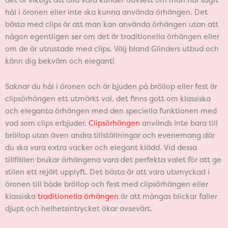
det är viktigt att alla våra kunder oavsett om man har tagit
hål i öronen eller inte ska kunna använda örhängen. Det
bästa med clips är att man kan använda örhängen utan att
någon egentligen ser om det är traditionella örhängen eller
om de är utrustade med clips. Välj bland Glinders utbud och
känn dig bekväm och elegant!
Saknar du hål i öronen och är bjuden på bröllop eller fest är
clipsörhängen ett utmärkt val, det finns gott om klassiska
och eleganta örhängen med den speciella funktionen med
vad som clips erbjuder.
Clipsörhängen
används inte bara till
bröllop utan även andra tillställningar och evenemang där
du ska vara extra vacker och elegant klädd. Vid dessa
tillfällen brukar örhängena vara det perfekta valet för att ge
stilen ett rejält upplyft. Det bästa är att vara utsmyckad i
öronen till både bröllop och fest med clipsörhängen eller
klassiska
traditionella örhängen
är att mångas blickar faller
djupt och helhetsintrycket ökar avsevärt.