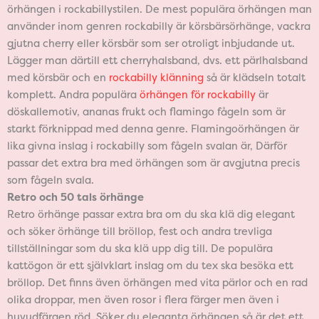
örhängen i rockabillystilen. De mest populära örhängen man
använder inom genren rockabilly är körsbärsörhänge, vackra
gjutna cherry eller körsbär som ser otroligt inbjudande ut.
Lägger man därtill ett cherryhalsband, dvs. ett pärlhalsband
med körsbär och en
rockabilly klänning
så är klädseln totalt
komplett. Andra populära
örhängen för rockabilly
är
döskallemotiv, ananas frukt och flamingo fågeln som är
starkt förknippad med denna genre. Flamingoörhängen är
lika givna inslag i rockabilly som fågeln svalan är, Därför
passar det extra bra med örhängen som är avgjutna precis
som fågeln svala.
Retro och 50 tals örhänge
Retro örhänge passar extra bra om du ska klä dig elegant
och söker örhänge till bröllop, fest och andra trevliga
tillställningar som du ska klä upp dig till. De populära
kattögon är ett självklart inslag om du tex ska besöka ett
bröllop. Det finns även örhängen med vita pärlor och en rad
olika droppar, men även rosor i flera färger men även i
huvudfärgen röd. Söker du eleganta örhängen så är det ett