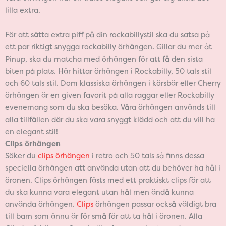
lilla extra.
För att sätta extra piff på din rockabillystil ska du satsa på
ett par riktigt snygga rockabilly örhängen. Gillar du mer åt
Pinup, ska du matcha med örhängen för att få den sista
biten på plats. Här hittar örhängen i Rockabilly, 50 tals stil
och 60 tals stil. Dom klassiska örhängen i körsbär eller Cherry
örhängen är en given favorit på alla raggar eller Rockabilly
evenemang som du ska besöka. Våra örhängen används till
alla tillfällen där du ska vara snyggt klädd och att du vill ha
en elegant stil!
Clips örhängen
Söker du
clips örhängen
i retro och 50 tals så finns dessa
speciella örhängen att använda utan att du behöver ha hål i
öronen. Clips örhängen fästs med ett praktiskt clips för att
du ska kunna vara elegant utan hål men ändå kunna
använda örhängen.
Clips
örhängen passar också väldigt bra
till barn som ännu är för små för att ta hål i öronen. Alla