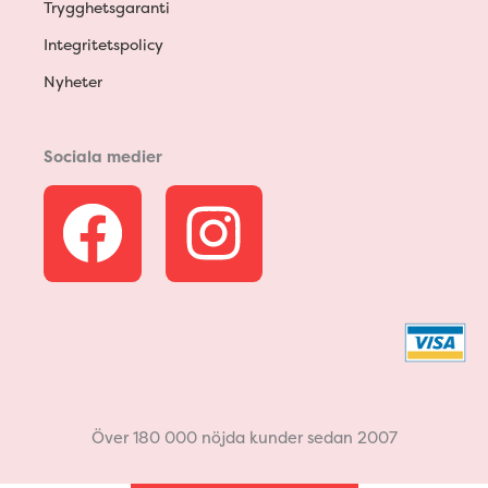
Trygghetsgaranti
Integritetspolicy
Nyheter
Sociala medier
F
I
a
n
c
s
e
t
b
a
Över 180 000 nöjda kunder sedan 2007