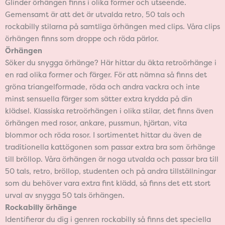
Glinder örhängen finns i olika former och utseende.
Gemensamt är att det är utvalda retro, 50 tals och
rockabilly stilarna på samtliga örhängen med clips. Våra clips
örhängen finns som droppe och röda pärlor.
Örhängen
Söker du snygga örhänge? Här hittar du äkta retroörhänge i
en rad olika former och färger. För att nämna så finns det
gröna triangelformade, röda och andra vackra och inte
minst sensuella färger som sätter extra krydda på din
klädsel. Klassiska retroörhängen i olika stilar, det finns även
örhängen med rosor, ankare, pussmun, hjärtan, vita
blommor och röda rosor. I sortimentet hittar du även de
traditionella kattögonen som passar extra bra som örhänge
till bröllop. Våra örhängen är noga utvalda och passar bra till
50 tals, retro, bröllop, studenten och på andra tillställningar
som du behöver vara extra fint klädd, så finns det ett stort
urval av snygga 50 tals örhängen.
Rockabilly örhänge
Identifierar du dig i genren rockabilly så finns det speciella