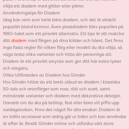
välja ett diadem med glitter eller pärlor.
Användningstips för Diadem
Idag kan vem som helst bära diadem, och det är särskilt
populärt bland kvinnor. Även plastdiadem blev populära på
1980-talet som ett prisvärt alternativ. Ett tips är att matcha
ditt
diadem
med färgen på dina kläder och håret. Det finns
inga fasta regler för vilken färg eller modell du ska välja, så
våga testa olika varianter och hitta din personliga stil.
Diadem är ett prisvärt smycke som ger ditt hår extra lyster
och elegans.
Olika Utföranden av Diadem hos Glinder
Hos Glinder hittar du ett brett utbud av diadem i klassiska
50-tals och retrofärger som rosa, rött och svart, samt
mönstrade varianter och diadem med dekorativa detaljer.
Oavsett om du ska på bröllop, fest eller bara vill piffa upp
vardagslooken, finns det något för alla smaker. Diadem är
en tidlös accessoar som aldrig går ur tiden och kan användas
år efter år. Besök Glinder online och utforska vårt stora