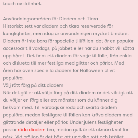
touch av skönhet.
Användningsområden för Diadem och Tiara
Historiskt sett var diadem och tiara reserverade för
kungligheter, men idag är användningen mycket bredare.
Diadem är inte bara för speciella tillfällen; det är en populär
accessoar till vardags, på jobbet eller när du snabbt vill sätta
upp håret. Det finns ett diadem för varje tillfälle, från enkla
och diskreta till mer festliga med glitter och pärlor. Med
åren har även speciella diadem för Halloween blivit
populära.
Välj rätt färg på ditt diadem
När det gäller att välja färg på ditt diadem är det viktigt att
du väljer en färg eller ett mönster som du känner dig
bekväm med. Till vardags är röda och svarta diadem
populära, medan festligare tillfällen kan kräva diadem med
glittrande detaljer eller pärlor. Under julens festligheter
passar
röda diadem
bra, medan gult är ett utmärkt val för
påsk. Vid bröllop är det bäst att undvika rött och istället