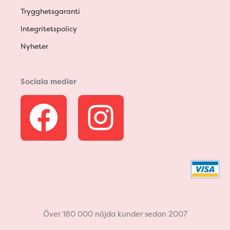
Trygghetsgaranti
Integritetspolicy
Nyheter
Sociala medier
F
I
a
n
c
s
e
t
b
a
Över 180 000 nöjda kunder sedan 2007