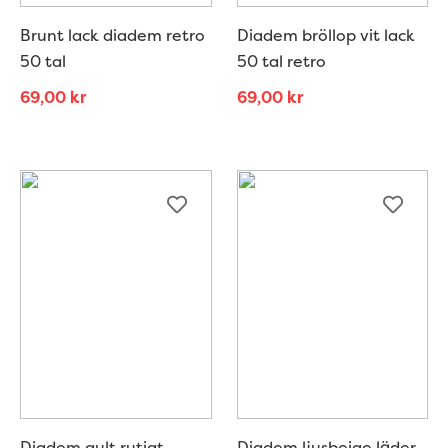
Brunt lack diadem retro
Diadem bröllop vit lack
50 tal
50 tal retro
69,00
kr
69,00
kr
Diadem gult rutigt
Diadem ljusbeige läder