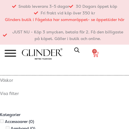
Hoppa
Snabb leverans 3-5 dagar
30 Dagars öppet köp
till
Fri frakt vid köp över 350 kr
innehåll
Glinders butik i Fågelsta har sommaröppet- se öppettider här
JUST NU - Köp 3 smycken, betala för 2. Få den billigaste
på köpet. Gäller i butik och online.
0
Varukorg
Väskor
Visa filter
Kategorier
Accessoarer
(0)
Armband
(0)