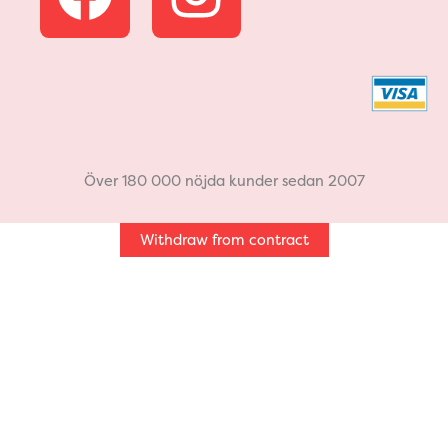
a
n
c
s
e
t
b
a
Över 180 000 nöjda kunder sedan 2007
o
g
Withdraw from contract
o
r
k
a
m