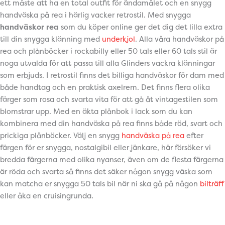
ett måste att ha en total outfit för ändamålet och en snygg
handväska på rea i härlig vacker retrostil. Med snygga
handväskor rea
som du köper online ger det dig det lilla extra
till din snygga klänning med
underkjol
. Alla våra handväskor på
rea och plånböcker i rockabilly eller 50 tals eller 60 tals stil är
noga utvalda för att passa till alla Glinders vackra klänningar
som erbjuds. I retrostil finns det billiga handväskor för dam med
både handtag och en praktisk axelrem. Det finns flera olika
färger som rosa och svarta vita för att gå åt vintagestilen som
blomstrar upp. Med en äkta plånbok i lack som du kan
kombinera med din handväska på rea finns både röd, svart och
prickiga plånböcker. Välj en snygg
handväska på rea
efter
färgen för er snygga, nostalgibil eller jänkare, här försöker vi
bredda färgerna med olika nyanser, även om de flesta färgerna
är röda och svarta så finns det säker någon snygg väska som
kan matcha er snygga 50 tals bil när ni ska gå på någon
bilträff
eller åka en cruisingrunda.