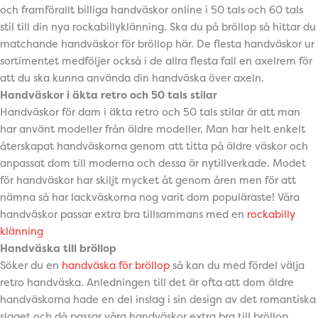
och framförallt billiga handväskor online i 50 tals och 60 tals
stil till din nya rockabillyklänning. Ska du på bröllop så hittar du
matchande handväskor för bröllop här. De flesta handväskor ur
sortimentet medföljer också i de allra flesta fall en axelrem för
att du ska kunna använda din handväska över axeln.
Handväskor i äkta retro och 50 tals stilar
Handväskor för dam i äkta retro och 50 tals stilar är att man
har använt modeller från äldre modeller. Man har helt enkelt
återskapat handväskorna genom att titta på äldre väskor och
anpassat dom till moderna och dessa är nytillverkade. Modet
för handväskor har skiljt mycket åt genom åren men för att
nämna så har lackväskorna nog varit dom populäraste! Våra
handväskor passar extra bra tillsammans med en
rockabilly
klänning
Handväska till bröllop
Söker du en
handväska för bröllop
så kan du med fördel välja
retro handväska. Anledningen till det är ofta att dom äldre
handväskorna hade en del inslag i sin design av det romantiska
slaget och då passar våra handväskor extra bra till bröllop.