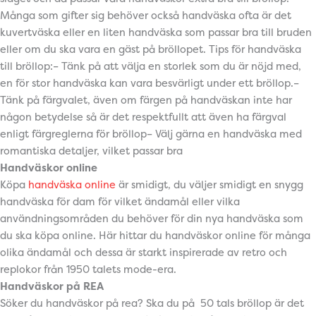
Många som gifter sig behöver också handväska ofta är det
kuvertväska eller en liten handväska som passar bra till bruden
eller om du ska vara en gäst på bröllopet. Tips för handväska
till bröllop:– Tänk på att välja en storlek som du är nöjd med,
en för stor handväska kan vara besvärligt under ett bröllop.–
Tänk på färgvalet, även om färgen på handväskan inte har
någon betydelse så är det respektfullt att även ha färgval
enligt färgreglerna för bröllop– Välj gärna en handväska med
romantiska detaljer, vilket passar bra
Handväskor online
Köpa
handväska online
är smidigt, du väljer smidigt en snygg
handväska för dam för vilket ändamål eller vilka
användningsområden du behöver för din nya handväska som
du ska köpa online. Här hittar du handväskor online för många
olika ändamål och dessa är starkt inspirerade av retro och
replokor från 1950 talets mode-era.
Handväskor på REA
Söker du handväskor på rea? Ska du på 50 tals bröllop är det