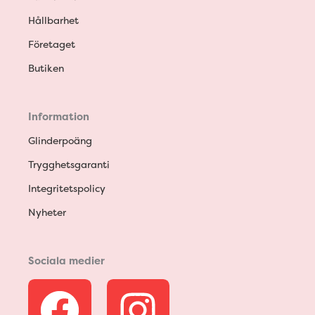
Hållbarhet
Företaget
Butiken
Information
Glinderpoäng
Trygghetsgaranti
Integritetspolicy
Nyheter
Sociala medier
F
I