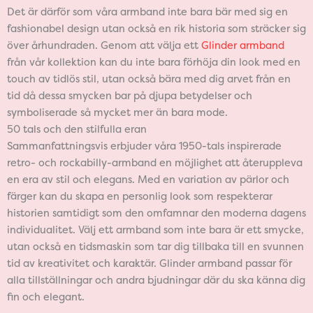
Det är därför som våra armband inte bara bär med sig en
fashionabel design utan också en rik historia som sträcker sig
över århundraden. Genom att välja ett
Glinder armband
från vår kollektion kan du inte bara förhöja din look med en
touch av tidlös stil, utan också bära med dig arvet från en
tid då dessa smycken bar på djupa betydelser och
symboliserade så mycket mer än bara mode.
50 tals och den stilfulla eran
Sammanfattningsvis erbjuder våra 1950-tals inspirerade
retro- och rockabilly-armband en möjlighet att återuppleva
en era av stil och elegans. Med en variation av pärlor och
färger kan du skapa en personlig look som respekterar
historien samtidigt som den omfamnar den moderna dagens
individualitet. Välj ett armband som inte bara är ett smycke,
utan också en tidsmaskin som tar dig tillbaka till en svunnen
tid av kreativitet och karaktär. Glinder armband passar för
alla tillställningar och andra bjudningar där du ska känna dig
fin och elegant.