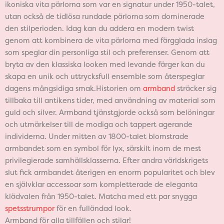
ikoniska vita pärlorna som var en signatur under 1950-talet,
utan också de tidlösa rundade pärlorna som dominerade
den stilperioden. Idag kan du addera en modern twist
genom att kombinera de vita pärlorna med färgglada inslag
som speglar din personliga stil och preferenser. Genom att
bryta av den klassiska looken med levande färger kan du
skapa en unik och uttrycksfull ensemble som återspeglar
dagens mångsidiga smak.Historien om
armband
sträcker sig
tillbaka till antikens tider, med användning av material som
guld och silver. Armband tjänstgjorde också som belöningar
och utmärkelser till de modiga och tappert agerande
individerna. Under mitten av 1800-talet blomstrade
armbandet som en symbol för lyx, särskilt inom de mest
privilegierade samhällsklasserna. Efter andra världskrigets
slut fick armbandet återigen en enorm popularitet och blev
en självklar accessoar som kompletterade de eleganta
klädvalen från 1950-talet. Matcha med ett par snygga
spetsstrumpor
för en fulländad look.
Armband för alla tillfällen och stilar!