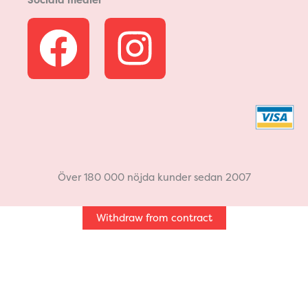
Sociala medier
F
I
a
n
c
s
e
t
b
a
Över 180 000 nöjda kunder sedan 2007
o
g
Withdraw from contract
o
r
k
a