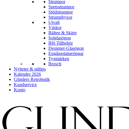
Strumpor
Spetsstrumpor
Stödstrumpor
Strumpbyxor
Utvalt
Väskor
Bälten & Skärp
Solglasögon
BH-Tillbehör
Designer-Glasögon
Engångstatueringar
Tygmärken
Brosch
Nyheter & stiltips
Kalender 2026
Glinders Retrobutik
Kundservice
Konto