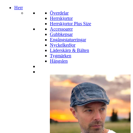
Herr
Överdelar
Herrskjortor
Herrskjortor Plus Size
Accessoarer
Gubbkepsar
Engångstatueringar
Nyckelkedjor
Läderskärp & Bälten
Tygmärken
Hängslen