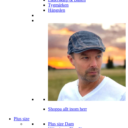
Tygmärken
Hängslen
Shoppa allt inom herr
Plus size
Plus size Dam