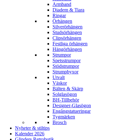
Armband
Diadem & Tiara
Ringar
Örhängen
Silverörhängen
Studsörhängen
Clipsörhängen
Festliga örhängen
Hängörhängen
Strumpor
Spetsstrumpor
Stödstrumpor
Strumpbyxor
Utvalt
Väskor
Bälten & Skärp
Solglasögon
BH-Tillbehör
Designer-Glasögon
Engångstatueringar
Tygmärken
Brosch
Nyheter & stiltips
Kalender 2026
Glinders Retrobutik