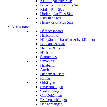
Klänningar Plus Size
Blusar och tröjor Plus Size
Kjolar Plus Size
Underkjolar Plus Size
Plus size Herr
Herrskjortor Plus Size
Accessoarer
Håraccessoarer
Hårblommor
Hårspännen, hårnålar & hårklämmor
Bandana & scarf
Diadem & Tiara
Hårband
Scrunchies
Smycken
Halsband
Armband
Diadem & Tiara
Ringar
Örhängen
Silverörhängen
Studsörhängen
Clipsörhängen
Festliga örhängen
Hängörhängen