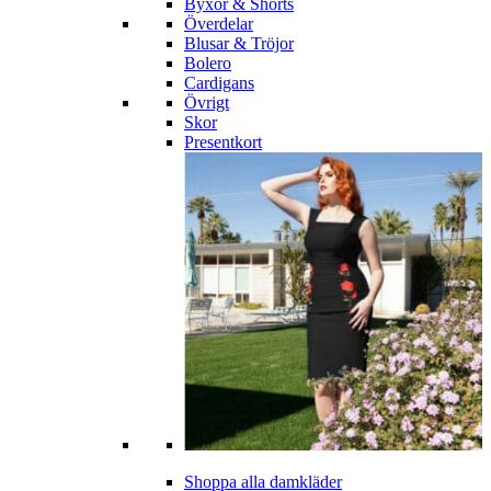
Byxor & Shorts
Överdelar
Blusar & Tröjor
Bolero
Cardigans
Övrigt
Skor
Presentkort
Shoppa alla damkläder