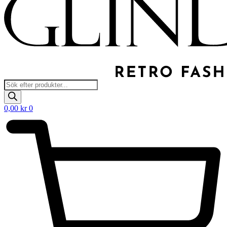
Products
search
0,00
kr
0