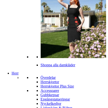
Shoppa alla damkläder
Herr
Överdelar
Herrskjortor
Herrskjortor Plus Size
Accessoarer
Gubbkepsar
Engångstatueringar
Nyckelkedjor
Läderskärp & Bälten