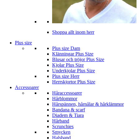
Shoppa allt inom herr
Plus size
Plus size Dam
Klänningar Plus Size
Blusar och tröjor Plus Size
Kjolar Plus Size
Underkjolar Plus Size
Plus size Herr
Herrskjortor Plus Size
Accessoarer
Håraccessoarer
Hårblommor
Hårspännen, hårnålar & hårklämmor
Bandana & scarf
Diadem & Tiara
Hårband
Scrunchies
Smycken
Halsband