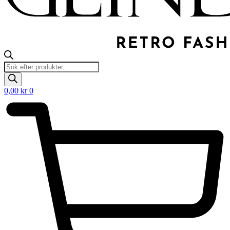
Products
search
0,00
kr
0