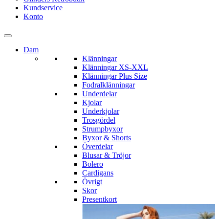
Kundservice
Konto
Dam
Klänningar
Klänningar XS-XXL
Klänningar Plus Size
Fodralklänningar
Underdelar
Kjolar
Underkjolar
Trosgördel
Strumpbyxor
Byxor & Shorts
Överdelar
Blusar & Tröjor
Bolero
Cardigans
Övrigt
Skor
Presentkort