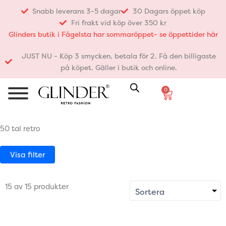
Hoppa
Snabb leverans 3-5 dagar
30 Dagars öppet köp
till
Fri frakt vid köp över 350 kr
innehåll
Glinders butik i Fågelsta har sommaröppet- se öppettider här
JUST NU - Köp 3 smycken, betala för 2. Få den billigaste
på köpet. Gäller i butik och online.
0
Varukorg
50 tal retro
Visa filter
15 av 15 produkter