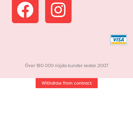
F
I
a
n
c
s
e
t
b
a
Över 180 000 nöjda kunder sedan 2007
o
g
Withdraw from contract
o
r
k
a