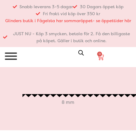
Hoppa
Snabb leverans 3-5 dagar
30 Dagars öppet köp
till
Fri frakt vid köp över 350 kr
innehåll
Glinders butik i Fågelsta har sommaröppet- se öppettider här
JUST NU - Köp 3 smycken, betala för 2. Få den billigaste
på köpet. Gäller i butik och online.
0
Varukorg
8 mm