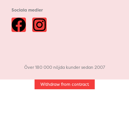
Sociala medier
F
I
a
n
c
s
e
t
Över 180 000 nöjda kunder sedan 2007
b
a
Withdraw from contract
o
g
o
r
k
a