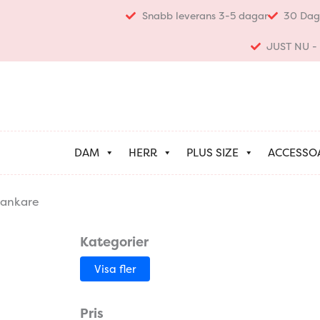
Hoppa
Snabb leverans 3-5 dagar
30 Dag
till
innehåll
JUST NU - K
DAM
HERR
PLUS SIZE
ACCESSO
ankare
Kategorier
Visa fler
Pris