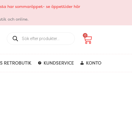
elsta har sommaröppet- se öppettider här
tik och online.
Products
Varukorg
0
search
S RETROBUTIK
KUNDSERVICE
KONTO