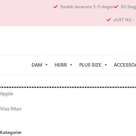
Hoppa
Snabb leverans 3-5 dagar
30 Dag
till
innehåll
JUST NU - K
DAM
HERR
PLUS SIZE
ACCESSO
äpple
Visa filter
Kategorier