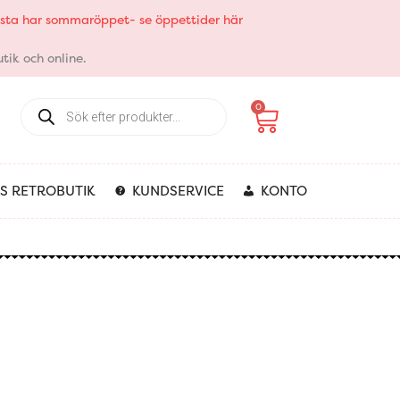
elsta har sommaröppet- se öppettider här
tik och online.
Products
Varukorg
0
search
S RETROBUTIK
KUNDSERVICE
KONTO